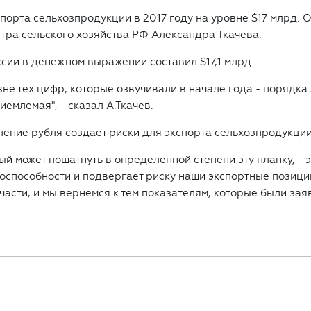
орта сельхозпродукции в 2017 году на уровне $17 млрд. О
стра сельского хозяйства РФ Александра Ткачева.
ссии в денежном выражении составил $17,1 млрд.
не тех цифр, которые озвучивали в начале года - порядка 
иемлемая", - сказал А.Ткачев.
иление рубля создает риски для экспорта сельхозпродукции
ый может пошатнуть в определенной степени эту планку, - 
оспособности и подвергает риску наши экспортные позици
 части, и мы вернемся к тем показателям, которые были за