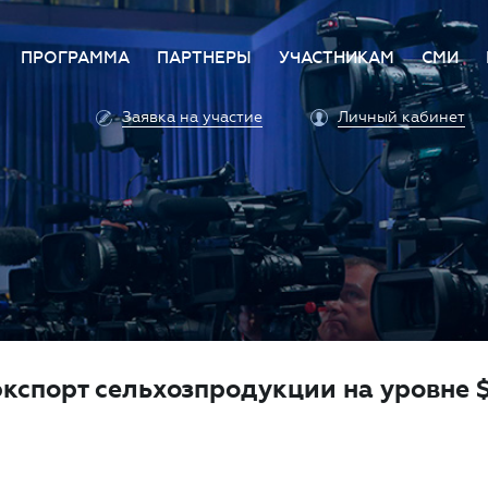
ПРОГРАММА
ПАРТНЕРЫ
УЧАСТНИКАМ
СМИ
е
Деловая программа
Стать партнером
Преимущества участи
Аккр
Заявка на участие
Личный кабинет
ет
Архитектура программы
Партнеры
Условия участия
Прав
а Форума
Оплата участия
Поли
 ответ
Единый личный кабин
Прес
Аккредитация личног
Конт
автомобиля
Профилактика COVID-
 экспорт сельхозпродукции на уровне 