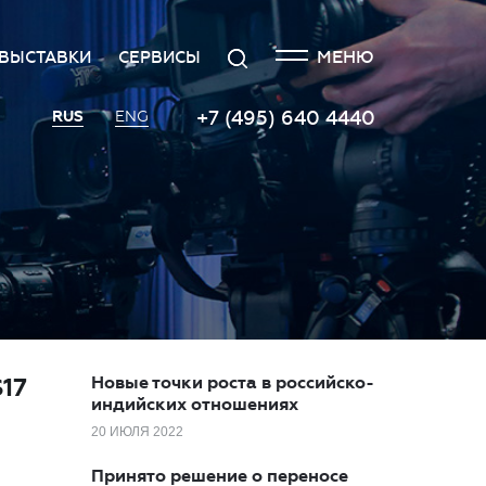
ЗАКРЫТЬ
Поиск
МЕНЮ
ВЫСТАВКИ
СЕРВИСЫ
я
едитация СМИ
Выставка Российского
Транспорт
+7 (495) 640 4440
RUS
ENG
инвестиционного форума
ила аккредитации СМИ
Кейтеринговые услуги
Экспоненты 2022
тика упоминаний
Организация и проведение
Территория инноваций
пресс-мероприятий
ет
с-центр
Площадка «ВиноГрад»
Протокольно-
о
актная информация
организационное
Пространство «Здоровое
сопровождение
общество»
19
Заказ фото- и видеосъемки
Инвестхаб «Инвестируй в
Россию»
Гостиная губернаторов
Roscongress Club
$17
Новые точки роста в российско-
индийских отношениях
20 ИЮЛЯ 2022
Принято решение о переносе