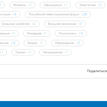
1
Финансы
|
1
Официально
|
1
Энергетика
|
2
естиции
|
6
Российский инвестиционный форум
|
26
Сельское хозяйство
|
2
Внешняя экономика
|
3
виация
|
1
Минздрав
|
1
Росконгресс
|
12
звитие
|
13
Бизнес
|
1
Образование
|
3
|
1
Туризм
|
1
Награждение
|
1
Поделиться