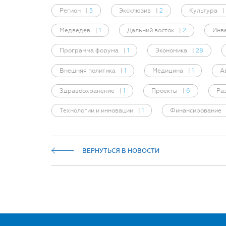
Регион
|
5
Эксклюзив
|
2
Культура
|
Медведев
|
1
Дальний восток
|
2
Инв
Программа форума
|
1
Экономика
|
28
Внешняя политика
|
1
Медицина
|
1
А
Здравоохранение
|
1
Проекты
|
6
Ра
Технологии и инновации
|
1
Финансирование
ВЕРНУТЬСЯ В НОВОСТИ