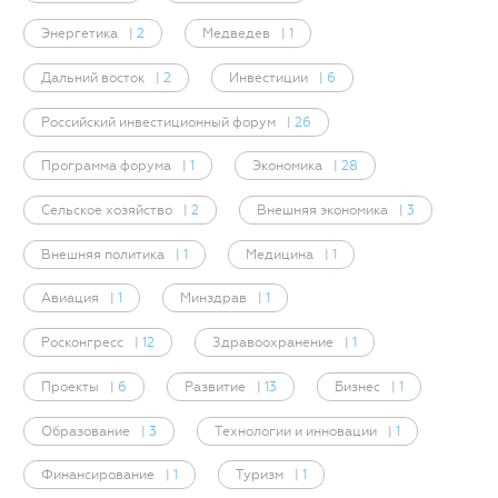
Энергетика
|
2
Медведев
|
1
Дальний восток
|
2
Инвестиции
|
6
Российский инвестиционный форум
|
26
Программа форума
|
1
Экономика
|
28
Сельское хозяйство
|
2
Внешняя экономика
|
3
Внешняя политика
|
1
Медицина
|
1
Авиация
|
1
Минздрав
|
1
Росконгресс
|
12
Здравоохранение
|
1
Проекты
|
6
Развитие
|
13
Бизнес
|
1
Образование
|
3
Технологии и инновации
|
1
Финансирование
|
1
Туризм
|
1