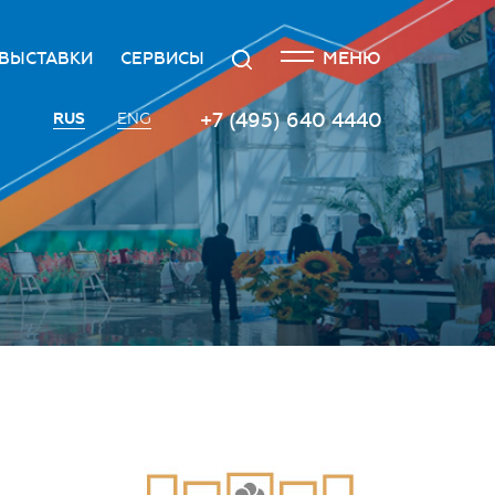
ЗАКРЫТЬ
Поиск
МЕНЮ
ВЫСТАВКИ
СЕРВИСЫ
я
едитация СМИ
Выставка Российского
Транспорт
+7 (495) 640 4440
RUS
ENG
инвестиционного форума
ила аккредитации СМИ
Кейтеринговые услуги
Экспоненты 2022
тика упоминаний
Организация и проведение
Территория инноваций
пресс-мероприятий
ет
с-центр
Площадка «ВиноГрад»
Протокольно-
о
актная информация
организационное
Пространство «Здоровое
сопровождение
общество»
19
Заказ фото- и видеосъемки
Инвестхаб «Инвестируй в
Россию»
Гостиная губернаторов
Roscongress Club