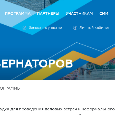
ПРОГРАММА
ПАРТНЕРЫ
УЧАСТНИКАМ
СМИ
е
Деловая программа
Стать партнером
Преимущества участи
Аккр
Заявка на участие
Личный кабинет
ет
Архитектура программы
Партнеры
Условия участия
Прав
а Форума
Оплата участия
Поли
 ответ
Единый личный кабин
Прес
Аккредитация личног
Конт
БЕРНАТОРОВ
автомобиля
Профилактика COVID-
РОГРАММЫ
адка для проведения деловых встреч и неформального