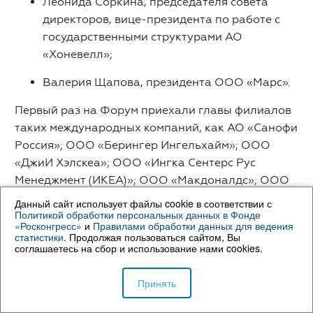
Леонида Соркина, председателя совета
директоров, вице-президента по работе с
государственными структурами АО
«Хоневелл»;
Валерия Щапова, президента ООО «Марс».
Первый раз на Форум приехали главы филиалов
таких международных компаний, как АО «Санофи
Россия»; ООО «Берингер Ингельхайм»; ООО
«ДжиИ Хэлскеа»; ООО «Ингка Сентерс Рус
Менеджмент (ИКЕА)»; ООО «Макдоналдс»; ООО
«ПепсиКо Холдингс»; ООО «САП СНГ»; ООО
Данный сайт использует файлы cookie в соответствии с
Политикой обработки персональных данных в Фонде
«Такеда Фармасьютикалс»; ООО «Филипс»; ООО
«Росконгресс»
и
Правилами обработки данных для ведения
«Хавле-Севком»; ООО «Хендэ Мотор СНГ»; ООО
статистики
. Продолжая пользоваться сайтом, Вы
соглашаетесь на сбор и использование нами cookies.
«Эбботт Лэбораториз»; ООО «Юнилевер Русь».
В Форуме приняли участие 468 глав российских
Принять
компаний (в прошлом году – 308), в том числе
такие знаковые представители, как: